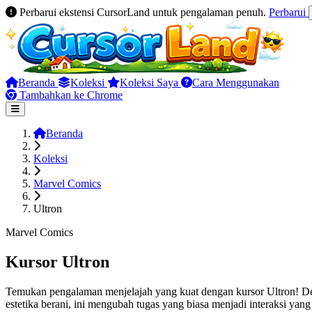
Perbarui ekstensi CursorLand untuk pengalaman penuh.
Perbarui
Beranda
Koleksi
Koleksi Saya
Cara Menggunakan
Tambahkan ke Chrome
Beranda
Koleksi
Marvel Comics
Ultron
Marvel Comics
Kursor Ultron
Temukan pengalaman menjelajah yang kuat dengan kursor Ultron! Des
estetika berani, ini mengubah tugas yang biasa menjadi interaksi y