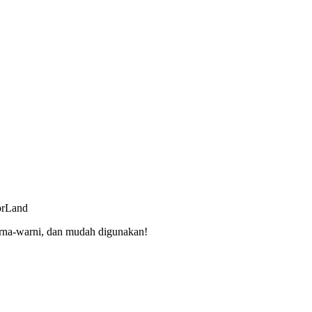
orLand
rna-warni, dan mudah digunakan!