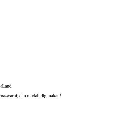
orLand
rna-warni, dan mudah digunakan!