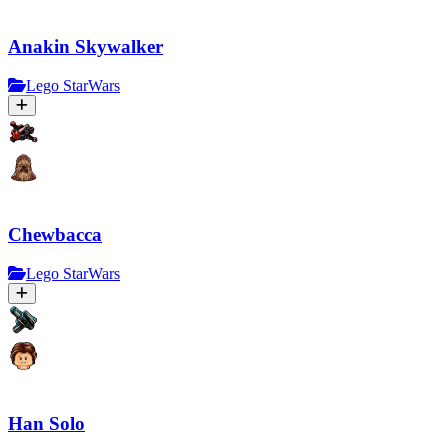
Anakin Skywalker
Lego StarWars
Chewbacca
Lego StarWars
Han Solo