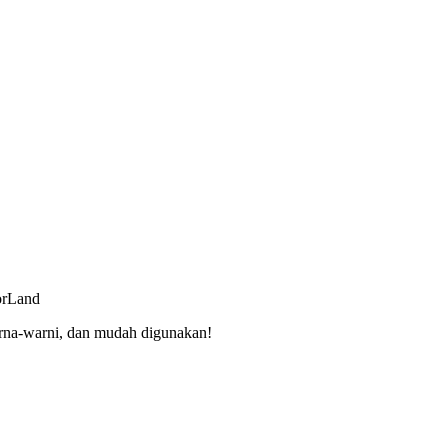
orLand
rna-warni, dan mudah digunakan!