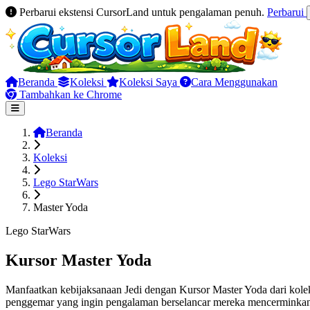
Perbarui ekstensi CursorLand untuk pengalaman penuh.
Perbarui
Beranda
Koleksi
Koleksi Saya
Cara Menggunakan
Tambahkan ke Chrome
Beranda
Koleksi
Lego StarWars
Master Yoda
Lego StarWars
Kursor Master Yoda
Manfaatkan kebijaksanaan Jedi dengan Kursor Master Yoda dari kol
penggemar yang ingin pengalaman berselancar mereka mencerminkan e