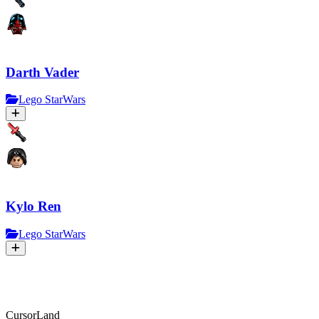
Darth Vader
Lego StarWars
Kylo Ren
Lego StarWars
CursorLand