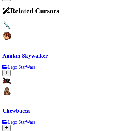
Related Cursors
Anakin Skywalker
Lego StarWars
Chewbacca
Lego StarWars