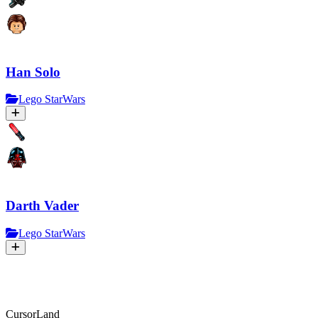
Han Solo
Lego StarWars
Darth Vader
Lego StarWars
CursorLand