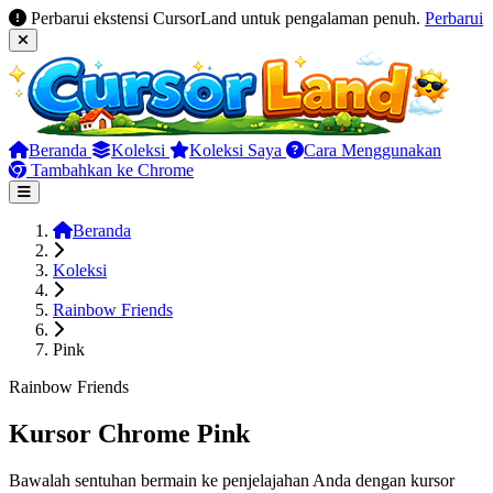
Perbarui ekstensi CursorLand untuk pengalaman penuh.
Perbarui
Beranda
Koleksi
Koleksi Saya
Cara Menggunakan
Tambahkan ke Chrome
Beranda
Koleksi
Rainbow Friends
Pink
Rainbow Friends
Kursor Chrome Pink
Bawalah sentuhan bermain ke penjelajahan Anda dengan kursor